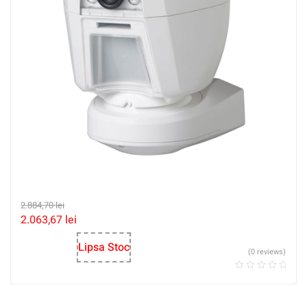
2.884,70
lei
2.063,67
lei
Lipsa Stoc
(0 reviews)