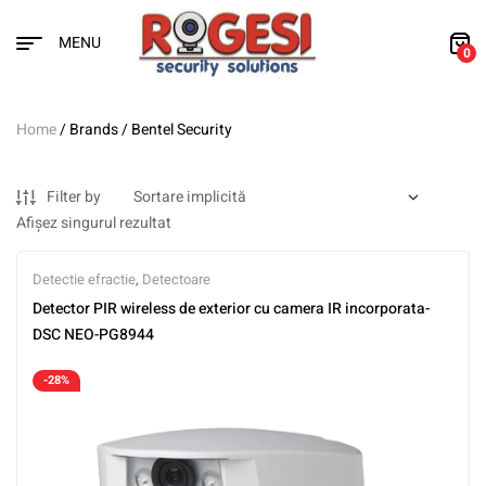
MENU
0
Home
/ Brands / Bentel Security
Filter by
Afișez singurul rezultat
Detectie efractie
,
Detectoare
Detector PIR wireless de exterior cu camera IR incorporata-
DSC NEO-PG8944
-28%