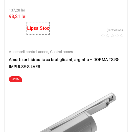
137,28
lei
98,21
lei
Lipsa Stoc
(0 reviews)
Accesorii control acces
,
Control acces
Amortizor hidraulic cu brat glisant, argintiu – DORMA TS90-
IMPULSE-SILVER
-28%