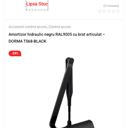
Lipsa Stoc
(0 reviews)
Accesorii control acces
,
Control acces
Amortizor hidraulic negru RAL9005 cu brat articulat –
DORMA TS68-BLACK
-23%