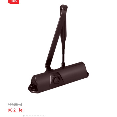
-28%
137,28
lei
98,21
lei