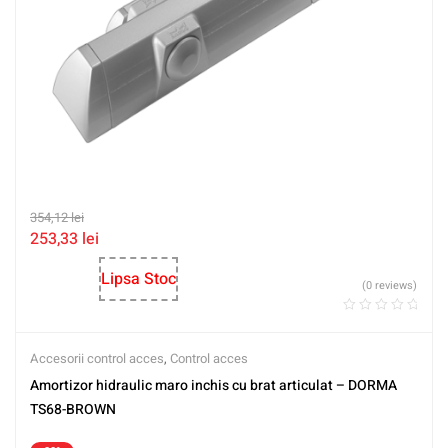
354,12
lei
253,33
lei
Lipsa Stoc
(0 reviews)
Accesorii control acces
,
Control acces
Amortizor hidraulic maro inchis cu brat articulat – DORMA
TS68-BROWN