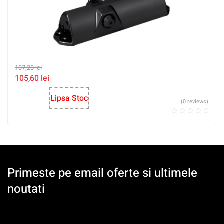
137,28
lei
105,60
lei
Lipsa Stoc
(0 reviews)
Primeste pe email oferte si ultimele
noutati