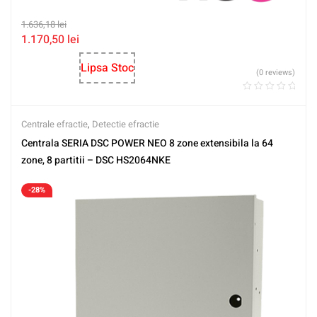
1.636,18
lei
1.170,50
lei
Lipsa Stoc
(0 reviews)
Centrale efractie
,
Detectie efractie
Centrala SERIA DSC POWER NEO 8 zone extensibila la 64
zone, 8 partitii – DSC HS2064NKE
-28%