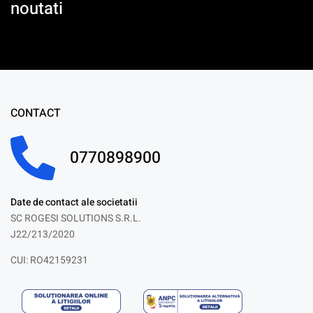
noutati
CONTACT
0770898900
Date de contact ale societatii
SC ROGESI SOLUTIONS S.R.L.
J22/213/2020
CUI: RO42159231