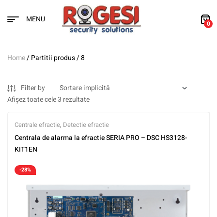
MENU
0
Home
/ Partitii produs / 8
Filter by
Afișez toate cele 3 rezultate
Centrale efractie
,
Detectie efractie
Centrala de alarma la efractie SERIA PRO – DSC HS3128-
KIT1EN
-28%