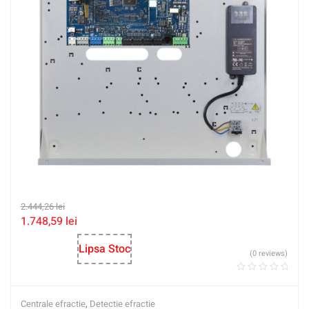
2.444,26
lei
1.748,59
lei
Lipsa Stoc
(0 reviews)
Centrale efractie
,
Detectie efractie