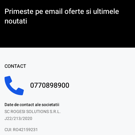
Primeste pe email oferte si ultimele
noutati
CONTACT
0770898900
Date de contact ale societatii
SC ROGESI SOLUTIONS S.R.L.
J22/213/2020
CUI: RO42159231