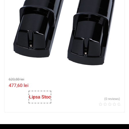
620,88
lei
477,60
lei
Lipsa Stoc
(0 reviews)