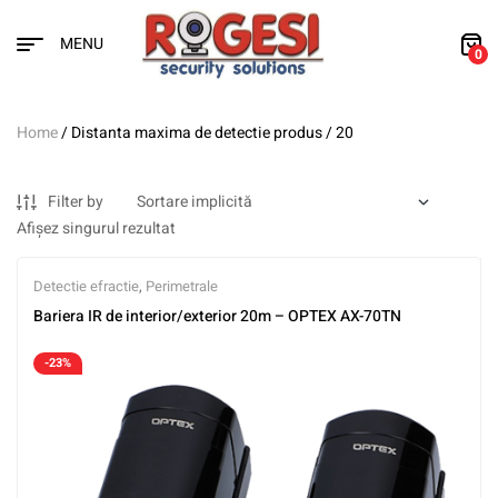
MENU
0
Home
/ Distanta maxima de detectie produs / 20
Filter by
Afișez singurul rezultat
Detectie efractie
,
Perimetrale
Bariera IR de interior/exterior 20m – OPTEX AX-70TN
-23%